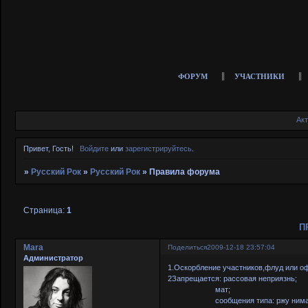
ФОРУМ
УЧАСТНИКИ
Ак
Привет, Гость!
Войдите
или
зарегистрируйтесь
.
»
Русский Рок
»
Русский Рок
»
Правила форума
Страница:
1
П
Mara
Поделиться
2009-12-18 23:57:04
Администратор
1.Оскорбление участников,флуд или 
2Запрещается: рассовая неприязнь;
мат;
сообщения типа: ржу нимагу и 