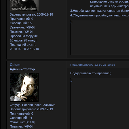
каверкание русского языка
неуважение к администрац
3.Несоблюдение правил карается бано
Зарегистрирован
: 2009-12-18
4.Убедительная просьба для участнико
Приглашений:
0
0
Сообщений:
95
Уважение:
[+5/-0]
Позитив:
[+2/-0]
Провел на форуме:
10 часов 28 минут
Последний визит:
2010-02-20 20:15:10
Opium
Поделиться
2009-12-19 21:15:55
Администратор
Поддерживаю эти правила!)
0
Откуда:
Россия, респ. Хакасия
Зарегистрирован
: 2009-12-19
Приглашений:
0
Сообщений:
24
Уважение:
[+1/-0]
Позитив:
[+6/-0]