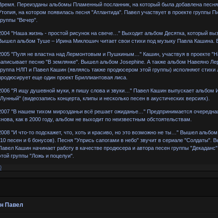
Время. Переизданы альбомы Пламенный посланник, на который была добавлена песня 
Утопия, на котором появилась песня "Атлантида". Павел участвует в проекте группы П
группы "Вечер".
2004 "Наша жизнь - простой рисунок на свече…" Выходит альбом Десятка, который вы
Вышел альбом Туше – Ирина Миклошич читает свои стихи под музыку Павла Кашина.
2005 "Пуля не властна над Лермонтовым и Пушкиным…" Кашин, участвуя в проекте "На
записывает песню "В землянке". Вышел альбом Josephine. А также альбом Навеяно Л
группа НЛП и Павел Кашин (являясь также продюсером этой группы) исполняют стихи
продюсирует еще один проект Бриллиантовая лиса.
2006 "Я ищу душевной муки, я пишу слова и звуки…" Павел Кашин выпускает альбом 
"Лунный" (видеозапись концерта, клипы и несколько песен в акустических версиях).
2007 "В нашем тихом мирозданьи всё решает ожиданье…" Предпринимается очередная
снова, как в 2000 году, альбом не выходит по неизвестным обстоятельствам.
2008 "И что-то подскажет, что, хоть и красиво, но это возможно не ты…" Вышел альб
(10 песен и 6 бонусов). Песня "Упрись сапогами в небо" звучит в сериале "Солдаты".
Павел Кашин начинает работу в качестве продюсера и автора песен группы "Декаданс
этой группы "Ложь и поцелуи".
0
н Павел