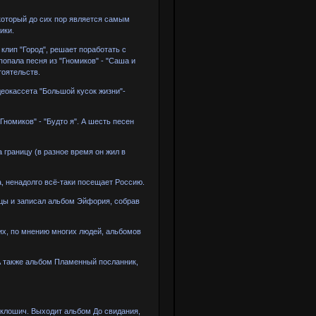
который до сих пор является самым
ики.
клип "Город", решает поработать с
опала песня из "Гномиков" - "Саша и
тоятельств.
еокассета "Большой кусок жизни"-
номиков" - "Будто я". А шесть песен
 границу (в разное время он жил в
, ненадолго всё-таки посещает Россию.
цы и записал альбом Эйфория, собрав
ших, по мнению многих людей, альбомов
А также альбом Пламенный посланник,
клошич. Выходит альбом До свидания,