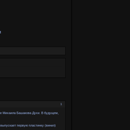
И
1
пе Михаила Башакова Духи. В будущем,
 выпускает первую пластинку (винил)