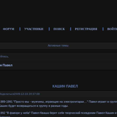
ФОРУМ
УЧАСТНИКИ
ПОИСК
РЕГИСТРАЦИЯ
ВОЙТ
Активные темы
уйтесь
.
н Павел
КАШИН ПАВЕЛ
Поделиться
2009-12-19 20:37:09
1989-1991 "Просто мы - мужчины, играющие на электрогитарах…" Павел играет в груп
Кашин будет возвращаться в группу в разные годы.
1992 "В фаворе у неба" Павел Кваша берет себе творческий псевдоним Павел Кашин и
Гномики.