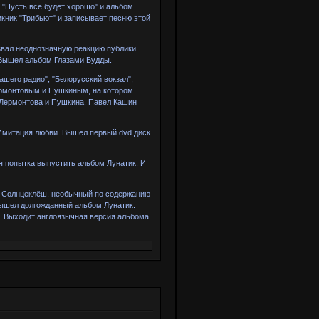
"Пусть всё будет хорошо" и альбом
икник "Трибьют" и записывает песню этой
звал неоднозначную реакцию публики.
 Вышел альбом Глазами Будды.
шего радио", "Белорусский вокзал",
ермонтовым и Пушкиным, на котором
 Лермонтова и Пушкина. Павел Кашин
Имитация любви. Вышел первый dvd диск
 попытка выпустить альбом Лунатик. И
ом Солнцеклёш, необычный по содержанию
 Вышел долгожданный альбом Лунатик.
". Выходит англоязычная версия альбома