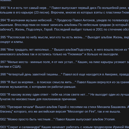
1993 "А я и есть тот самый нерв…" Павел выпускает первый диск По волшебной реке, 
большим в его карьере (23 песни). Впрочем, многие из которых взяты с пластинки Гном
1994 "В молчании музыки небесной…" Продюсер Павел Антонов, увидев по телевизору 
Кашиным. Впоследствии он помог записать альбомы По небесным грядкам (в который п
Бабочка"), Жизнь, Подсолнух, Герой. Последний выйдет только в 2001 по стечению обс
1995 "Расплескав по небу мысли, мол кто ты есть жизнь…" Выходят альбом Жизнь, вид
концерт и клипы.
1996 "Мне тридцать лет неполных…" Вышел альбомПодсолнух, в него вошла песня из "Г
винилового альбома так и остались только на "Гномиках" и больше не выходили.
1997 "Милые места - минные поля, я от них устал…" Кашин, на пике карьеры уезжает за
Англии и США).
1998 "Четвертый день заветной тишины…" Павел всё еще находится в Америке, правда
1999 "Я был за морями… в поисках смысла жить…" Павел Кашин вернулся из-за грани
многих музыкантов, с которыми он работал раньше.
2000 "Я нахожу всему один ответ - тебя на этом свете нет…" Не выходит один из луч
Лунатик по неизвестным для поклонников причинам.
2001 "Презирая печали" Вышел альбом Герой с песнями на стихи Михаила Башакова. 
"близнец" которого, его же английская версия "Messenger on Fire", так и не вышла.
2002 "Можно просто быть честным…" Павел Кашин выпускает альбом Утопия.
2003 "Сократ и саламандра" Кашин начинает работать с новым продюсером Ириной Ми