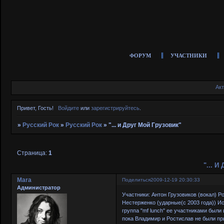
ФОРУМ
УЧАСТНИКИ
Ак
Привет, Гость!
Войдите
или
зарегистрируйтесь
.
»
Русский Рок
»
Русский Рок
»
"... и Друг Мой Грузовик"
Страница:
1
"... 
Mara
Поделиться
2009-12-19 20:30:33
Администратор
Участники: Антон Грузовиков (вокал) Р
Нестерженко (ударные(с 2003 года)) И
группа "mf lunch" ее участниками были
пока Владимир и Ростислав не были пр