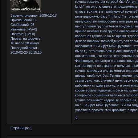
группа вокалистом которой был Антон.
lunch", но он отклонил это предложени
отказаться петь в такой крутой группе
Зарегистрирован
: 2009-12-18
репетиционную базу "mf lunch" в то вр
Приглашений:
0
предложил им попробовать поиграть втр
Сообщений:
95
выступления группы Антон придумал на
Уважение:
[+5/-0]
принес неизвестной группе ошеломляющ
Позитив:
[+2/-0]
известная группа, а на то время "груз
Провел на форуме:
делала никаких записей,выступая тольк
10 часов 28 минут
названием "Я И Друг Мой Грузовик", э
Последний визит:
было (!), что очень важно для молодо
2010-02-20 20:15:10
естественно, что после этого увеличел
Финляндию, несмотря на непонятные дл
гастролирует по стране, и получает при
группы минимум инструментов они вопл
продал свой ноутбук. Теперь можно пи
звуки свистков, уличный шум, звон клю
работники студии высунули в окно мик
кроме вокала, ударных и баса наполнял
которойбез сомнения являются "грузов
группе возникают кадровые перемены,
на "... И Друг Мой Грузовик". В 2004 г
участие в проэкте "tvій формат", в проэ
0
Страница:
1