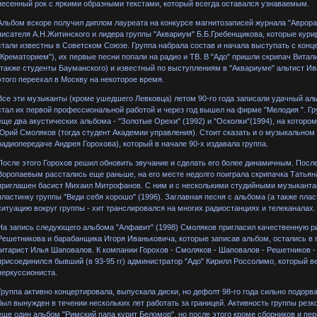
песенный рок с яркими образными текстами, который всегда оставался узнаваемым.
Альбом вскоре получил диплом лауреата на конкурсе магнитозаписей журнала "Аврора"
писателя А.Н.Житинского и лидера группы "Аквариум" Б.Б.Гребенщикова, которые курир
стали известны в Советском Союзе. Группа набрала состав и начала выступать с конце
"Крематорием"), их первые песни попали на радио и ТВ. В "Адо" пришли скрипач Вита
(также студенты Бауманского) и известный по выступлениям в "Аквариуме" альтист Ив
этого переехал в Москву на некоторое время.
Все эти музыканты (кроме ушедшего Левковца) летом 90-го года записали удачный ал
стал их первой профессиональной работой и через год вышел на фирме "Мелодия ". Гр
еще два акустических альбома - "Золотые Орехи" (1992) и "Осколки"(1994), на котор
Юрий Смоляков (тогда студент Академии управления). Стоит сказать и о музыкальном 
радиопередаче Андрея Горохова), который в начале 90-х издавала группа.
После этого Горохов решил обновить звучание и сделать его более динамичным. Посл
Воропаевым расстались еще раньше, на его месте недолго поиграла скрипачка Татьяна
приглашен басист Михаил Митрофанов. С ним и с несколькими студийными музыканта
пластинку группы "Веди себя хорошо" (1996). Заглавная песня с альбома (а также пла
ситуацию вокруг группы - хит транслировался на многих радиостанциях и телеканалах.
На запись следующего альбома "Алфавит" (1998) Смоляков пригласил качественную р
Решетникова и барабанщика Игоря Иваньковича, которые записав альбом, остались в 
гитарист Илья Шаповалов. К компании Горохов - Смоляков - Шаповалов - Решетников -
присоединился бывший (в 93-95 гг) администратор "Адо" Кирилл Россолимо, который ве
перкуссиониста.
Группа активно концертировала, выпускала диски, но дефолт 98-го года сильно подор
был вынужден в течении нескольких лет работать за границей. Активность группы резк
еще один альбом "Римский папа курит Беломор", но после этого кроме сборников и пер