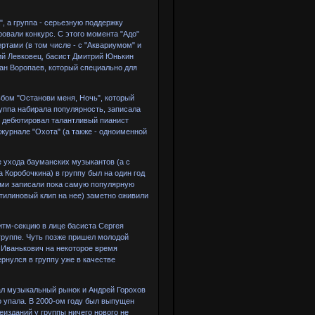
, а группа - серьезную поддержку
овали конкурс. С этого момента "Адо"
ртами (в том числе - с "Аквариумом" и
лий Левковец, басист Дмитрий Юнькин
ан Воропаев, который специально для
ьбом "Останови меня, Ночь", который
уппа набирала популярность, записала
ом дебютировал талантливый пианист
журнале "Охота" (а также - одноименной
е ухода бауманских музыкантов (а с
 Коробочкина) в группу был на один год
ми записали пока самую популярную
стилиновый клип на нее) заметно оживили
итм-секцию в лице басиста Сергея
группе. Чуть позже пришел молодой
 Иванькович на некоторое время
рнулся в группу уже в качестве
вал музыкальный рынок и Андрей Горохов
о упала. В 2000-ом году был выпущен
еизданий у группы ничего нового не