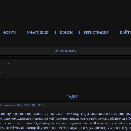
ФОРУМ
УЧАСТНИКИ
ПОИСК
РЕГИСТРАЦИЯ
ВОЙТ
Активные темы
уйтесь
.
"
"АДО"
Поделиться
2009-12-19 08:09:14
Свое существование группа "Адо" начала в 1988 году, когда записала первый (еще дом
которая находилась в подмосковной Коломне, над записью этой пленки работали два 
автор всего материала "Адо" Андрей Горохов (родом он был из Коломны, где и собра
и Валерий Аникин (который учился на том же факультете Бауманского). Именно тогда 