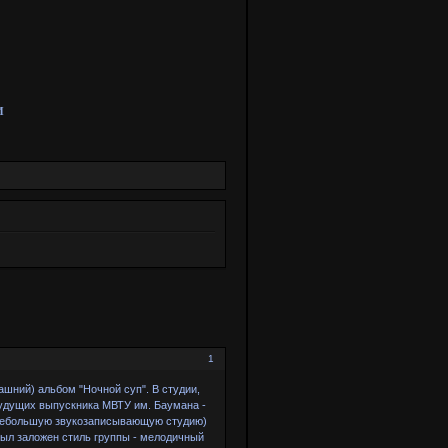
И
1
ашний) альбом "Ночной суп". В студии,
будущих выпускника МВТУ им. Баумана -
л небольшую звукозаписывающую студию)
был заложен стиль группы - мелодичный